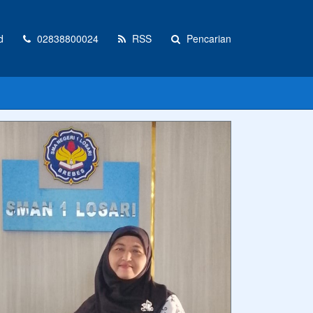
d
02838800024
RSS
Pencarian