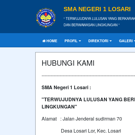
SMA NEGERI 1 LOSARI
“ TERWUJUDNYA LULUSAN YANG BERKARAK
DAN BERWAWASAN LINGKUNGAN ”
HOME
PROFIL
DIREKTORI
GALERI
HUBUNGI KAMI
--------------------------------------------------------------
SMA Negeri 1 Losari :
"TERWUJUDNYA LULUSAN YANG BER
LINGKUNGAN"
Alamat : Jalan Jenderal sudirman 70
Desa Losari Lor, Kec. Losari