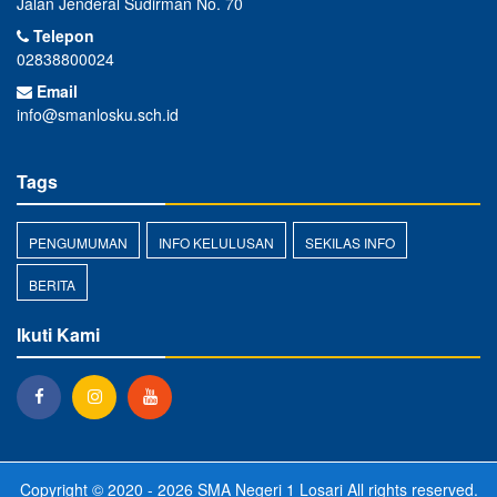
Jalan Jenderal Sudirman No. 70
Telepon
02838800024
Email
info@smanlosku.sch.id
Tags
PENGUMUMAN
INFO KELULUSAN
SEKILAS INFO
BERITA
Ikuti Kami
Copyright © 2020 - 2026
SMA Negeri 1 Losari
All rights reserved.