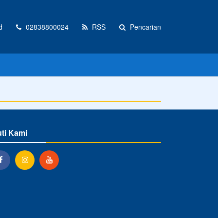
d
02838800024
RSS
Pencarian
uti Kami