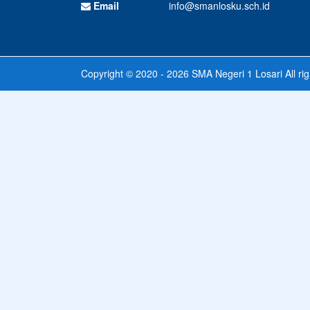
Email
info@smanlosku.sch.id
Copyright © 2020 - 2026
SMA Negeri 1 Losari
All ri