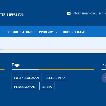
info@smanlosku.sch.i
TER, BERPRESTASI
FORMULIR ALUMNI
PPDB 2025
HUBUNGI KAMI
Tags
Ik
INFO KELULUSAN
SEKILAS INFO
PENGUMUMAN
BERITA